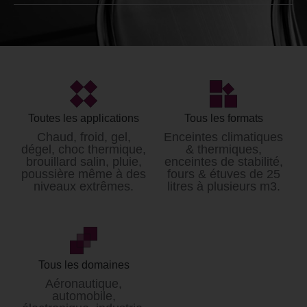
Générateur climatique
Loyer* / mois
à partir de 4000€ HT
*Données non contractuelles et modifiables sans
préavis.
Toutes les applications
Tous les formats
Tarifs hors prestation de livraison et mise en service.
Chaud, froid, gel,
Enceintes climatiques
dégel, choc thermique,
& thermiques,
brouillard salin, pluie,
enceintes de stabilité,
poussière même à des
fours & étuves de 25
niveaux extrêmes.
litres à plusieurs m3.
Tous les domaines
Aéronautique,
automobile,