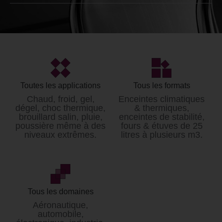
Générateur climatique
Loyer* / mois
à partir de 4000€ HT
*Données non contractuelles et modifiables sans
préavis.
Toutes les applications
Tous les formats
Tarifs hors prestation de livraison et mise en service.
Chaud, froid, gel,
Enceintes climatiques
dégel, choc thermique,
& thermiques,
brouillard salin, pluie,
enceintes de stabilité,
poussière même à des
fours & étuves de 25
niveaux extrêmes.
litres à plusieurs m3.
Tous les domaines
Aéronautique,
automobile,