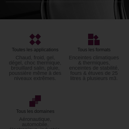
Générateur climatique
Loyer* / mois
à partir de 4000€ HT
*Données non contractuelles et modifiables sans
préavis.
Toutes les applications
Tous les formats
Tarifs hors prestation de livraison et mise en service.
Chaud, froid, gel,
Enceintes climatiques
dégel, choc thermique,
& thermiques,
brouillard salin, pluie,
enceintes de stabilité,
poussière même à des
fours & étuves de 25
niveaux extrêmes.
litres à plusieurs m3.
Tous les domaines
Aéronautique,
automobile,