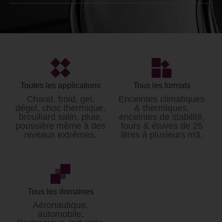
Générateur climatique
Loyer* / mois
à partir de 4000€ HT
*Données non contractuelles et modifiables sans
préavis.
Toutes les applications
Tous les formats
Tarifs hors prestation de livraison et mise en service.
Chaud, froid, gel,
Enceintes climatiques
dégel, choc thermique,
& thermiques,
brouillard salin, pluie,
enceintes de stabilité,
poussière même à des
fours & étuves de 25
niveaux extrêmes.
litres à plusieurs m3.
Tous les domaines
Aéronautique,
automobile,