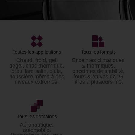
Générateur climatique
Loyer* / mois
à partir de 4000€ HT
*Données non contractuelles et modifiables sans
préavis.
Toutes les applications
Tous les formats
Tarifs hors prestation de livraison et mise en service.
Chaud, froid, gel,
Enceintes climatiques
dégel, choc thermique,
& thermiques,
brouillard salin, pluie,
enceintes de stabilité,
poussière même à des
fours & étuves de 25
niveaux extrêmes.
litres à plusieurs m3.
Tous les domaines
Aéronautique,
automobile,